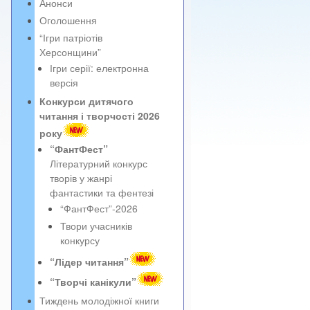
Анонси
Оголошення
“Ігри патріотів
Херсонщини”
Ігри серії: електронна
версія
Конкурси дитячого
читання і творчості 2026
року
“ФантФест”
Літературний конкурс
творів у жанрі
фантастики та фентезі
“ФантФест”-2026
Твори учасників
конкурсу
“Лідер читання”
“Творчі канікули”
Тиждень молодіжної книги