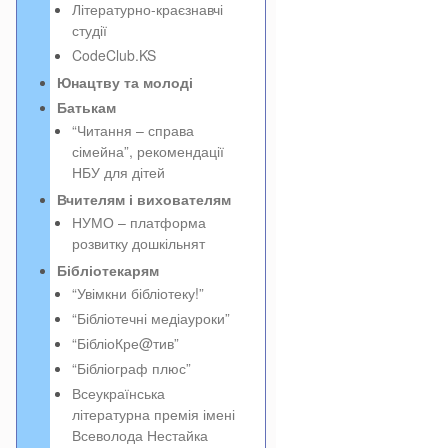
Літературно-краєзнавчі
студії
CodeClub.KS
Юнацтву та молоді
Батькам
“Читання – справа
сімейна”, рекомендації
НБУ для дітей
Вчителям і вихователям
НУМО – платформа
розвитку дошкільнят
Бібліотекарям
“Увімкни бібліотеку!”
“Бібліотечні медіауроки”
“БібліоКре@тив”
“Бібліограф плюс”
Всеукраїнська
літературна премія імені
Всеволода Нестайка