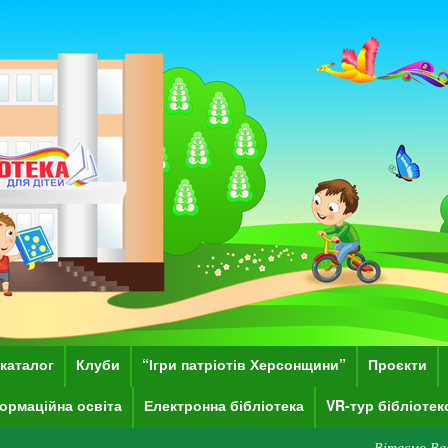
каталог
Клуби
“Ігри патріотів Херсонщини”
Проєкти
ормаційна освіта
Електронна бібліотека
VR-тур бібліоте
Вітаємо Вас на сайті Хер