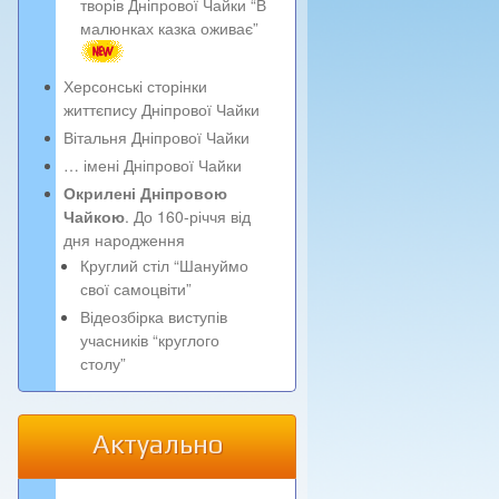
творів Дніпрової Чайки “В
малюнках казка оживає”
Херсонські сторінки
життєпису Дніпрової Чайки
Вітальня Дніпрової Чайки
… імені Дніпрової Чайки
Окрилені Дніпровою
Чайкою
. До 160-річчя від
дня народження
Круглий стіл “Шануймо
свої самоцвіти”
Відеозбірка виступів
учасників “круглого
столу”
Актуально