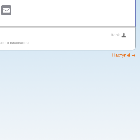
sApp
ber
Blogger
Email
frank
ичного виховання
Наступні
→