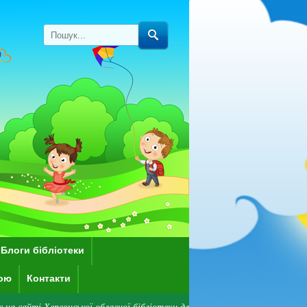
Блоги бібліотеки
кою
Контакти
сонської обласної бібліотеки для дітей імені Дніпрової Чайки! Зверніть у