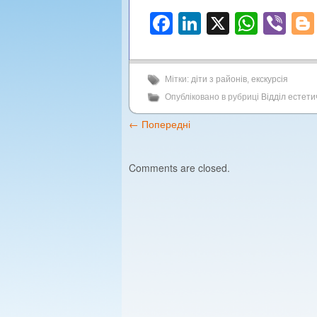
Facebook
LinkedIn
X
What
Vi
Мітки:
діти з районів
,
екскурсія
Опубліковано в рубриці
Відділ естет
←
Попередні
Comments are closed.