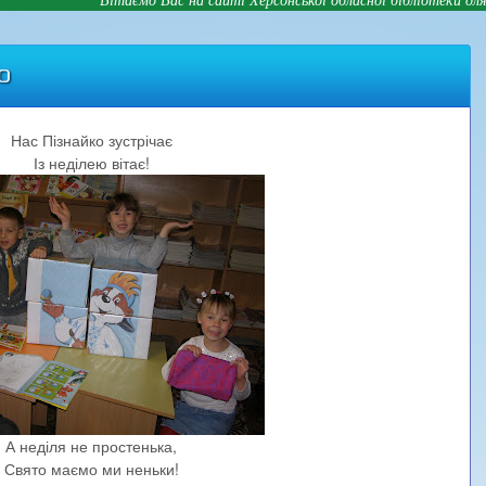
ю
Нас Пізнайко зустрічає
Із неділею вітає!
А неділя не простенька,
Свято маємо ми неньки!