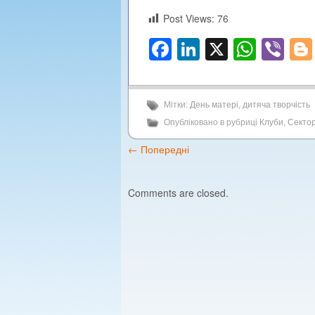
Post Views:
76
Facebook
LinkedIn
X
What
Vi
Мітки:
День матері
,
дитяча творчість
Опубліковано в рубриці
Клуби
,
Сектор
←
Попередні
Comments are closed.