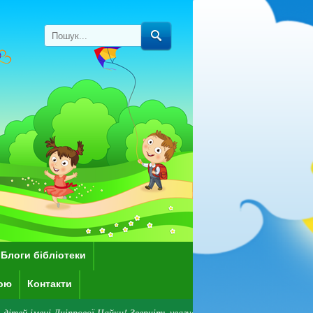
Блоги бібліотеки
кою
Контакти
ніпрової Чайки! Зверніть увагу: наразі бібліотека працює дистанційно.