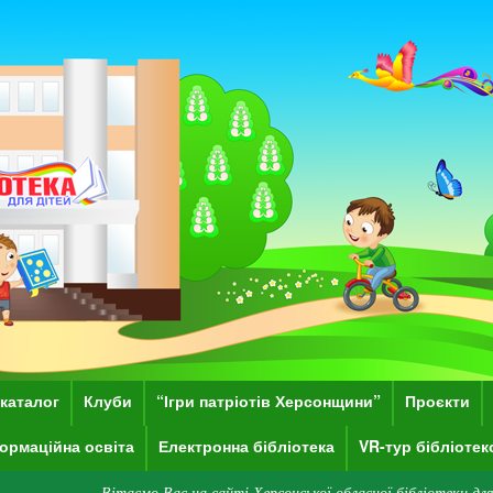
каталог
Клуби
“Ігри патріотів Херсонщини”
Проєкти
ормаційна освіта
Електронна бібліотека
VR-тур бібліоте
Вітаємо Вас на сайті Херсонської обласної бібліотеки для дітей імені Д