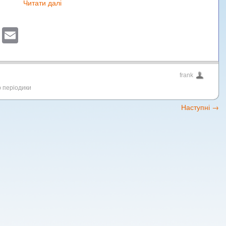
Читати далі
sApp
ber
Blogger
Email
frank
 періодики
Наступні
→