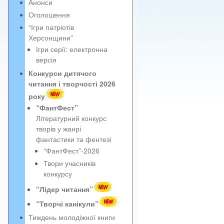
Анонси
Оголошення
“Ігри патріотів
Херсонщини”
Ігри серії: електронна
версія
Конкурси дитячого
читання і творчості 2026
року
“ФантФест”
Літературний конкурс
творів у жанрі
фантастики та фентезі
“ФантФест”-2026
Твори учасників
конкурсу
“Лідер читання”
“Творчі канікули”
Тиждень молодіжної книги