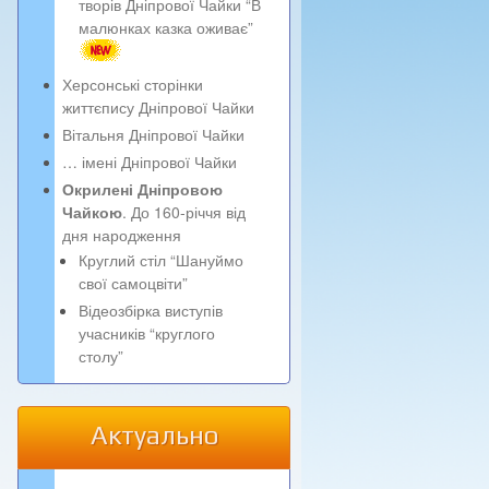
творів Дніпрової Чайки “В
малюнках казка оживає”
Херсонські сторінки
життєпису Дніпрової Чайки
Вітальня Дніпрової Чайки
… імені Дніпрової Чайки
Окрилені Дніпровою
Чайкою
. До 160-річчя від
дня народження
Круглий стіл “Шануймо
свої самоцвіти”
Відеозбірка виступів
учасників “круглого
столу”
Актуально