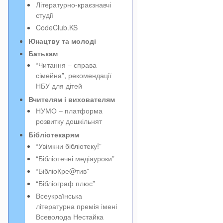
Літературно-краєзнавчі
студії
CodeClub.KS
Юнацтву та молоді
Батькам
“Читання – справа
сімейна”, рекомендації
НБУ для дітей
Вчителям і вихователям
НУМО – платформа
розвитку дошкільнят
Бібліотекарям
“Увімкни бібліотеку!”
“Бібліотечні медіауроки”
“БібліоКре@тив”
“Бібліограф плюс”
Всеукраїнська
літературна премія імені
Всеволода Нестайка