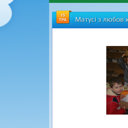
15
Матусі з любов’
ТРА