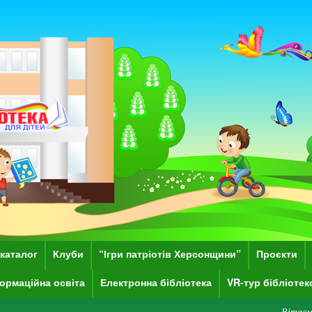
каталог
Клуби
“Ігри патріотів Херсонщини”
Проєкти
ормаційна освіта
Електронна бібліотека
VR-тур бібліоте
Вітаємо Вас на сайті