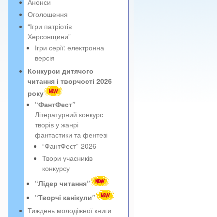
Анонси
Оголошення
“Ігри патріотів
Херсонщини”
Ігри серії: електронна
версія
Конкурси дитячого
читання і творчості 2026
року
“ФантФест”
Літературний конкурс
творів у жанрі
фантастики та фентезі
“ФантФест”-2026
Твори учасників
конкурсу
“Лідер читання”
“Творчі канікули”
Тиждень молодіжної книги