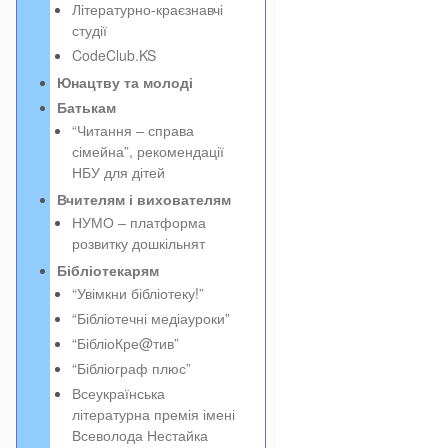
Літературно-краєзнавчі
студії
CodeClub.KS
Юнацтву та молоді
Батькам
“Читання – справа
сімейна”, рекомендації
НБУ для дітей
Вчителям і вихователям
НУМО – платформа
розвитку дошкільнят
Бібліотекарям
“Увімкни бібліотеку!”
“Бібліотечні медіауроки”
“БібліоКре@тив”
“Бібліограф плюс”
Всеукраїнська
літературна премія імені
Всеволода Нестайка