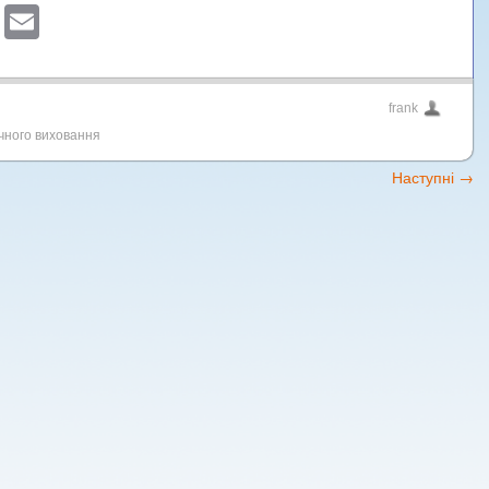
sApp
ber
Blogger
Email
frank
ичного виховання
Наступні
→