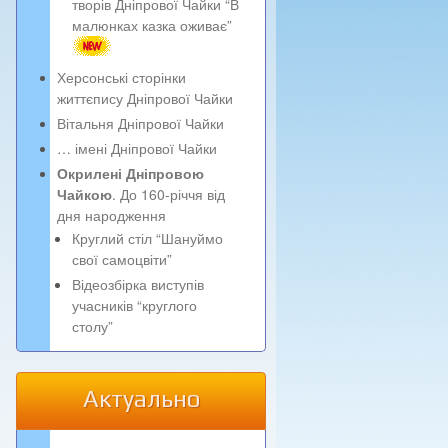
творів Дніпрової Чайки “В
малюнках казка оживає”
Херсонські сторінки
життєпису Дніпрової Чайки
Вітальня Дніпрової Чайки
… імені Дніпрової Чайки
Окрилені Дніпровою
Чайкою
. До 160-річчя від
дня народження
Круглий стіл “Шануймо
свої самоцвіти”
Відеозбірка виступів
учасників “круглого
столу”
Актуально