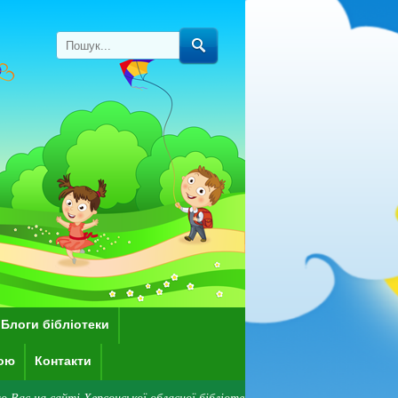
Блоги бібліотеки
кою
Контакти
 Херсонської обласної бібліотеки для дітей імені Дніпрової Чайки! Зверн