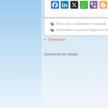
Facebook
LinkedIn
X
What
Vi
Мітки:
діти з особливими потребами
Опубліковано в рубриці
Відділ естет
←
Попередні
Comments are closed.