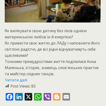
Як вилікувати свою дитину без ліків однією
материнською любов`ю й енергією?
Як привести своє житло до ЛАДу і наповнити його
світлою радістю, де всі рідні відчуватимуть себе
щасливими?
Тонкими премудростями життя поділилася Анна
Маленька, історик, знавець слов`янських практик
та майстер східних танців.
Читати далі
Post Views:
83
F
Li
X
W
Vi
Bl
E
ac
n
h
b
o
m