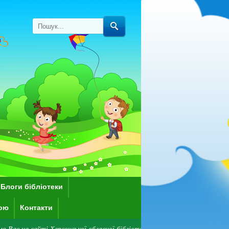
Блоги бібліотеки
кою
Контакти
ті Херсонської обласної бібліотеки для дітей імені Дніпрової Чайки! Звер