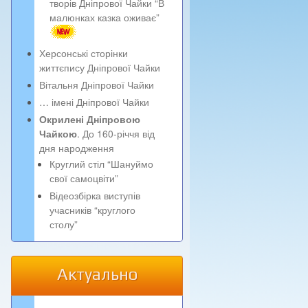
творів Дніпрової Чайки “В
малюнках казка оживає”
Херсонські сторінки
життєпису Дніпрової Чайки
Вітальня Дніпрової Чайки
… імені Дніпрової Чайки
Окрилені Дніпровою
Чайкою
. До 160-річчя від
дня народження
Круглий стіл “Шануймо
свої самоцвіти”
Відеозбірка виступів
учасників “круглого
столу”
Актуально