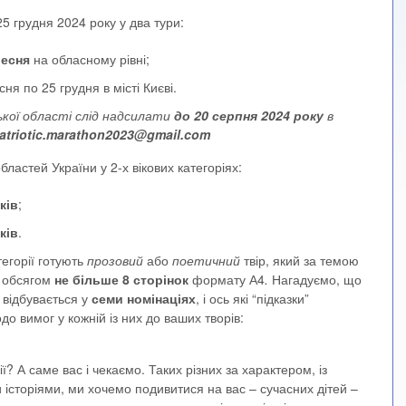
5 грудня 2024 року у два тури:
ресня
на обласному рівні;
ня по 25 грудня в місті Києві.
ської області слід надсилати
до 20 серпня 2024 року
в
atriotic.marathon2023@gmail.com
областей України у 2-х вікових категоріях:
ків
;
ків
.
тегорії готують
прозовий
або
поетичний
твір, який за темою
а обсягом
не більше 8 сторінок
формату А4
.
Нагадуємо, що
 відбувається у
семи номінаціях
, і ось які “підказки”
до вимог у кожній із них до ваших творів:
ї? А саме вас і чекаємо. Таких різних за характером, із
 історіями, ми хочемо подивитися на вас – сучасних дітей –