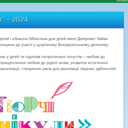
и” – 2024
ітей і обласна бібліотека для дітей імені Дніпрової Чайки
онщини до участі у щорічному Всеукраїнському дитячому
у дітей та підлітків патріотичних почуттів – любові до
 прищеплення любові до рідної мови; розвиток естетичної
ореалізації, створення умов для реалізації творчих здібностей