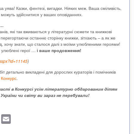
а уява! Казки, фентезі, вигадки. Ніяких меж. Ваша сміливість,
ї можуть здійснитися у ваших оповіданнях.
 …
нів, які так вживаються у літературні сюжети та книжкові
 перегортаючи останню сторінку книжки, зітхають – а як же
од, хочу знати, що сталося далі з моїми улюбленими героями!
 улюблені герої …
і ваше продовження!
t.aspx?id=11145
)
обіт детально викладені для дорослих кураторів і помічників
 Конкурс
.
часті в Конкурсі усім літературно обдарованим дітям
України чи світу ви зараз не перебували!
sApp
ber
Blogger
Email