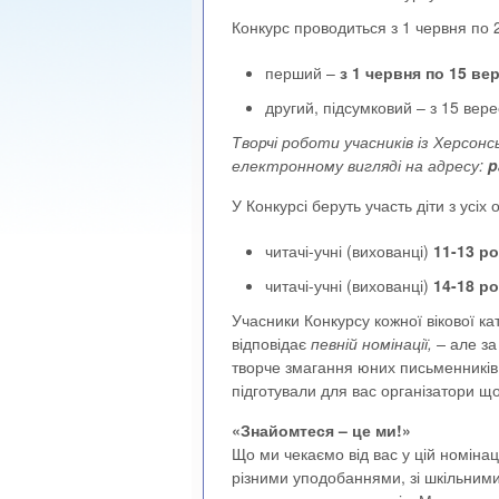
Конкурс проводиться з 1 червня по 2
перший –
з 1 червня по 15 ве
другий, підсумковий – з 15 верес
Творчі роботи учасників із Херсон
електронному вигляді на адресу:
p
У Конкурсі беруть участь діти з усіх 
читачі-учні (вихованці)
11-13 ро
читачі-учні (вихованці)
14-18 ро
Учасники Конкурсу кожної вікової ка
відповідає
певній номінації, –
але з
творче змагання юних письменників
підготували для вас організатори що
«Знайомтеся – це ми!»
Що ми чекаємо від вас у цій номінаці
різними уподобаннями, зі шкільними