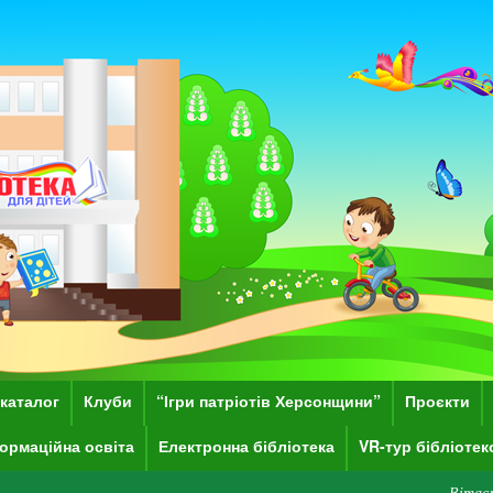
каталог
Клуби
“Ігри патріотів Херсонщини”
Проєкти
ормаційна освіта
Електронна бібліотека
VR-тур бібліоте
Вітаємо Вас на сай