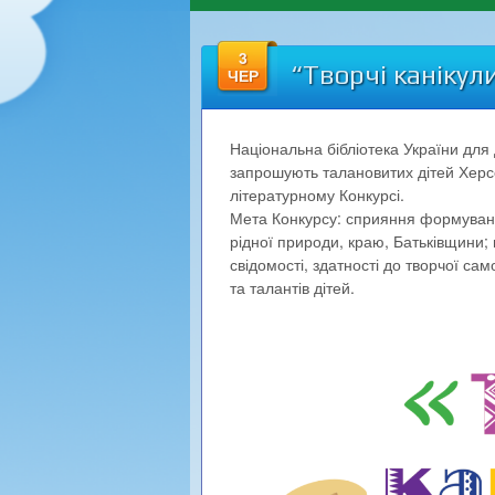
3
“Творчі канікул
ЧЕР
Національна бібліотека України для д
запрошують талановитих дітей Херс
літературному Конкурсі.
Мета Конкурсу: сприяння формуванню 
рідної природи, краю, Батьківщини;
свідомості, здатності до творчої сам
та талантів дітей.