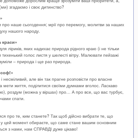
е допоможе дорослим краще зрозуміти ваші пріоритети, а,
(ми) згадаємо і своє дитинство?
у»
ми про наше сьогодення; мрії про перемогу, молитви за наших
 духу нашого народу.
а краси»
ля ліриків, яких надихає природа рідного краю (і не тільки
ти тихенький голос листя у шелесті вітру. Малювати пейзажі
зуміли – природа і ще раз природа.
ософ!»
і несміливий, але він так прагне розповісти про власне
 та мети життя, поділитися своїми думками вголос. Ласкаво
зію), роздум (можна у віршах) про… А про все, що вас турбує,
очами спати.
ся про те, ким станете? Так щоб дійсно вибрати те, що
з у цей момент обираєте, що саме стане вашим основним
ться з нами, нам СПРАВДІ дуже цікаво!