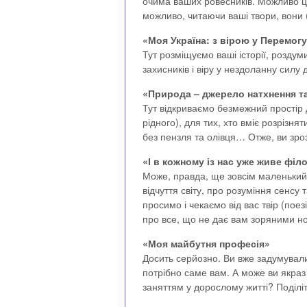
очима ваших ровесників. Можливо ц
можливо, читаючи ваші твори, вони 
«Моя Україна: з вірою у Перемог
Тут розміщуємо ваші історії, розду
захисників і віру у нездоланну силу
«Природа – джерело натхнення т
Тут відкриваємо безмежний простір д
рідного), для тих, хто вміє розрізня
без пензля та олівця… Отже, ви зро
«І в кожному із нас уже живе філ
Може, правда, ще зовсім маленький 
відчуття світу, про розуміння сенсу
просимо і чекаємо від вас твір (пое
про все, що не дає вам зоряними н
«Моя майбутня професія»
Досить серйозно. Ви вже задумували
потрібно саме вам. А може ви якра
заняттям у дорослому житті? Поділі