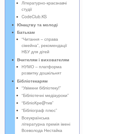
Літературно-краєзнавчі
студії
CodeClub.KS
Юнацтву та молоді
Батькам
“Читання – справа
сімейна”, рекомендації
НБУ для дітей
Вчителям і вихователям
НУМО – платформа
розвитку дошкільнят
Бібліотекарям
“Увімкни бібліотеку!”
“Бібліотечні медіауроки”
“БібліоКре@тив”
“Бібліограф плюс”
Всеукраїнська
літературна премія імені
Всеволода Нестайка