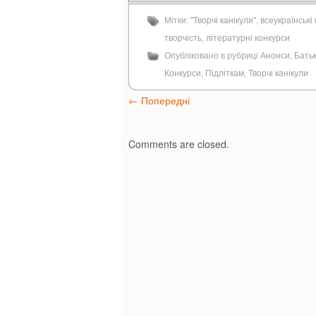
Мітки:
"Творчі канікули"
,
всеукраїнські
творчість
,
літературні конкурси
Опубліковано в рубриці
Анонси
,
Бать
Конкурси
,
Підліткам
,
Творчі канікули
←
Попередні
Comments are closed.