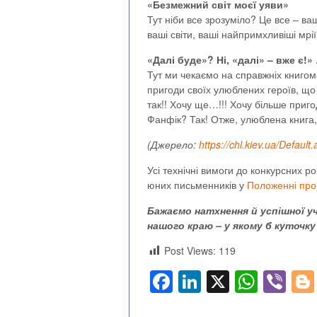
«Безмежний світ моєї уяви»
Тут ніби все зрозуміло? Це все – ваш
ваші світи, ваші найпримхливіші мрі
«Далі буде»? Ні, «далі» – вже є!»
Тут ми чекаємо на справжніх книгома
пригоди своїх улюблених героїв, що
так!! Хочу ще…!!! Хочу більше приг
Фанфік? Так! Отже, улюблена книга,
(Джерело:
https://chl.kiev.ua/Defaul
Усі технічні вимоги до конкурсних р
юних письменників у
Положенні про
Бажаємо натхнення й успішної у
нашого краю – у якому б куточку 
Post Views:
119
Facebook
LinkedIn
X
What
Vi