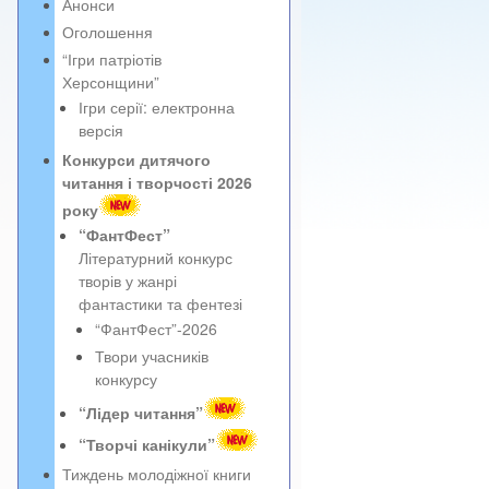
Анонси
Оголошення
“Ігри патріотів
Херсонщини”
Ігри серії: електронна
версія
Конкурси дитячого
читання і творчості 2026
року
“ФантФест”
Літературний конкурс
творів у жанрі
фантастики та фентезі
“ФантФест”-2026
Твори учасників
конкурсу
“Лідер читання”
“Творчі канікули”
Тиждень молодіжної книги