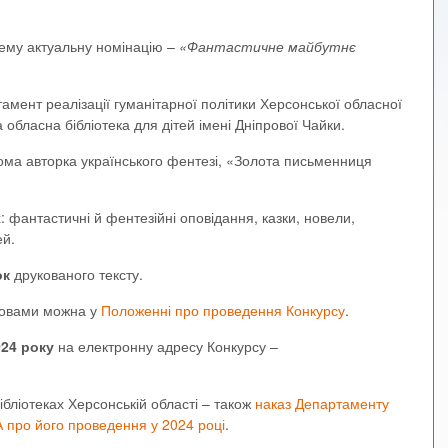
рему актуальну номінацію –
«Фантастичне майбутнє
мент реалізації гуманітарної політики Херсонської обласної
 обласна бібліотека для дітей імені Дніпрової Чайки.
ома авторка українського фентезі, «Золота письменниця
 фантастичні й фентезійні оповідання, казки, новели,
ей.
ок
друкованого тексту.
мовами можна у
Положенні про проведення Конкурсу
.
024 року
на електронну адресу Конкурсу –
ібліотеках Херсонській області – також
наказ Департаменту
А про його проведення у 2024 році
.