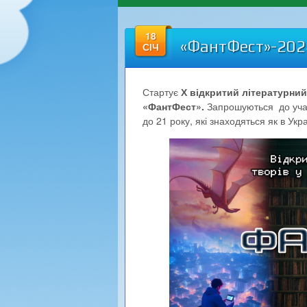
18
«ФантФест»-202
СІЧ
Стартує
Х відкритий літературний
«ФантФест».
Запрошуються до участ
до 21 року, які знаходяться як в Украї