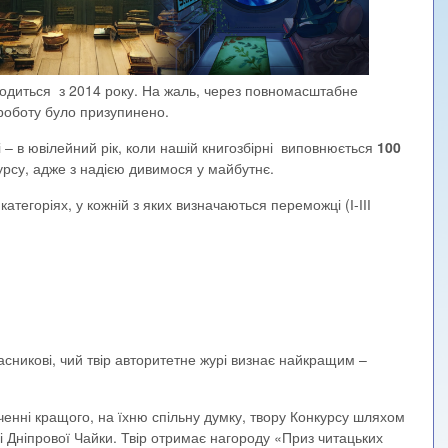
водиться з 2014 року. На жаль, через повномасштабне
роботу було призупинено.
 – в ювілейний рік, коли нашій книгозбірні виповнюється
100
урсу, адже з надією дивимося у майбутнє.
атегоріях, у кожній з яких визначаються переможці (І-ІІІ
асникові, чий твір авторитетне журі визнає найкращим –
аченні кращого, на їхню спільну думку, твору Конкурсу шляхом
ні Дніпрової Чайки. Твір отримає нагороду «Приз читацьких