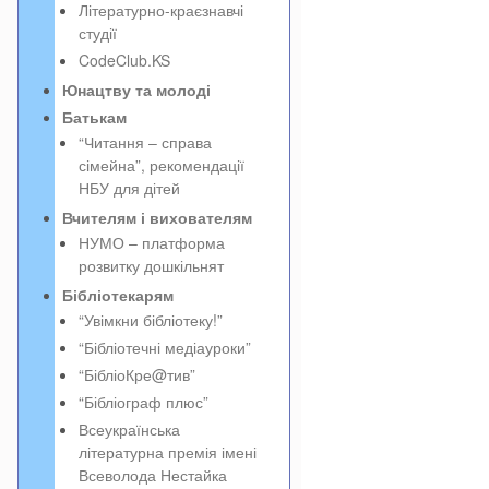
Літературно-краєзнавчі
студії
CodeClub.KS
Юнацтву та молоді
Батькам
“Читання – справа
сімейна”, рекомендації
НБУ для дітей
Вчителям і вихователям
НУМО – платформа
розвитку дошкільнят
Бібліотекарям
“Увімкни бібліотеку!”
“Бібліотечні медіауроки”
“БібліоКре@тив”
“Бібліограф плюс”
Всеукраїнська
літературна премія імені
Всеволода Нестайка