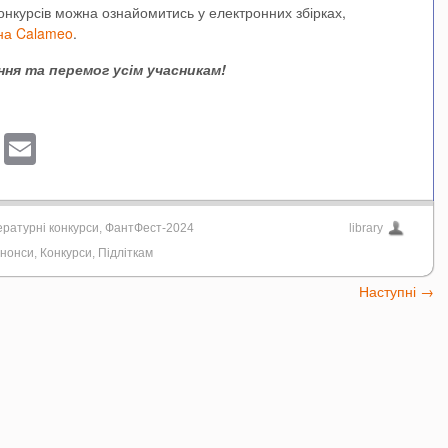
нкурсів можна ознайомитись у електронних збірках,
 на Calameo
.
ня та перемог усім учасникам!
sApp
ber
Blogger
Email
ературні конкурси
,
ФантФест-2024
library
нонси
,
Конкурси
,
Підліткам
Наступні
→