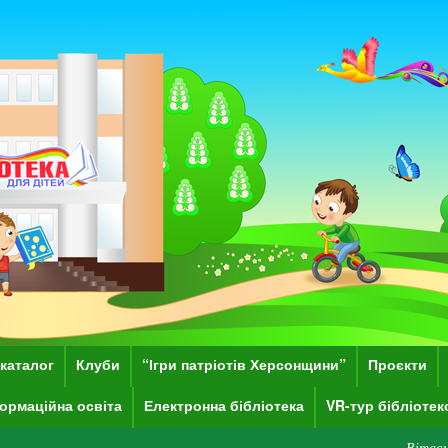
каталог
Клуби
“Ігри патріотів Херсонщини”
Проєкти
ормаційна освіта
Електронна бібліотека
VR-тур бібліоте
Вітаємо Вас на с