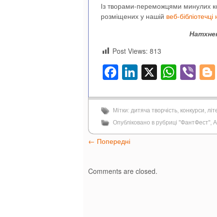
Із творами-переможцями минулих ко
розміщених у нашій
веб-бібліотечці
Натхнен
Post Views:
813
Facebook
LinkedIn
X
What
Vi
Мітки:
дитяча творчість
,
конкурси
,
літ
Опубліковано в рубриці
"ФантФест"
,
А
←
Попередні
Comments are closed.