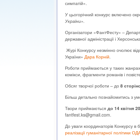
симпатій».
У цьогорічний конкурс включено ок
України».
Організатори «ФантФесту» – Департа
державної адміністрації і Херсонська
Журі Конкурсу незмінно очолює від
України»
Дара Корній
.
Роботи приймаються у таких жанрах:
комікси, фрагменти романів і повіст
Обсяг творчої роботи – до
8 сторін
Більш детально познайомитись з у
Твори приймаються
до 14 квітня 2
fantfest.ks@gmail.com.
До уваги координаторів Конкурсу в б
реалізації гуманітарної політики ОД