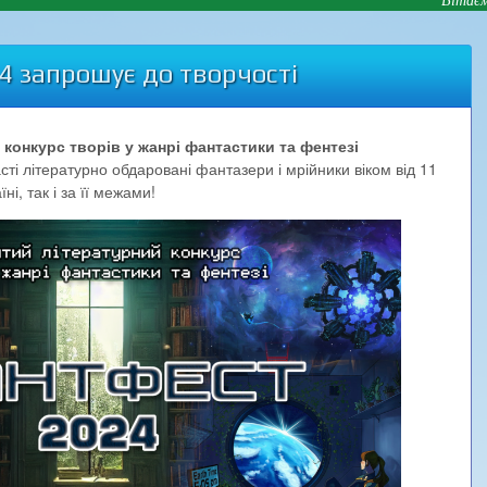
4 запрошує до творчості
 конкурс творів у жанрі фантастики та фентезі
і літературно обдаровані фантазери і мрійники віком від 11
ні, так і за її межами!