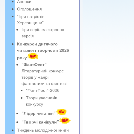
Анонси
Оголошення
“Ігри патріотів
Херсонщини”
Ігри серії: електронна
версія
Конкурси дитячого
читання і творчості 2026
року
“ФантФест”
Літературний конкурс
творів у жанрі
фантастики та фентезі
“ФантФест”-2026
Твори учасників
конкурсу
“Лідер читання”
“Творчі канікули”
Тиждень молодіжної книги