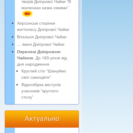
творів Дніпрової Чайки “В
малюнках казка оживає”
Херсонські сторінки
життєпису Дніпрової Чайки
Вітальня Дніпрової Чайки
… імені Дніпрової Чайки
Окрилені Дніпровою
Чайкою
. До 160-річчя від
дня народження
Круглий стіл “Шануймо
свої самоцвіти”
Відеозбірка виступів
учасників “круглого
столу”
Актуально