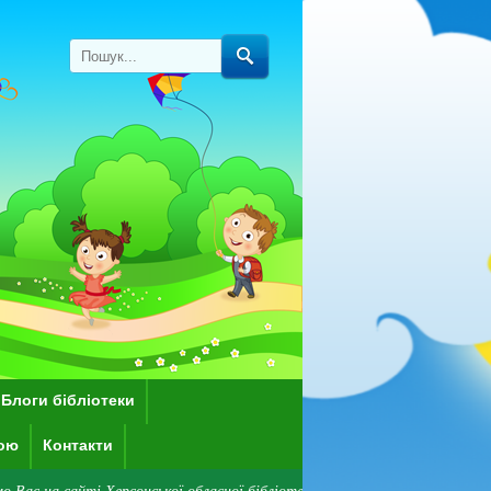
Блоги бібліотеки
кою
Контакти
айті Херсонської обласної бібліотеки для дітей імені Дніпрової Чайки! З