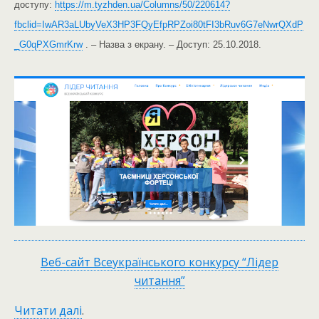
доступу:
https://m.tyzhden.ua/Columns/50/220614?
fbclid=IwAR3aLUbyVeX3HP3FQyEfpRPZoi80tFI3bRuv6G7eNwrQXdP
_G0qPXGmrKrw
. – Назва з екрану. – Доступ: 25.10.2018.
Веб-сайт Всеукраїнського конкурсу “Лідер
читання”
Читати далі
.