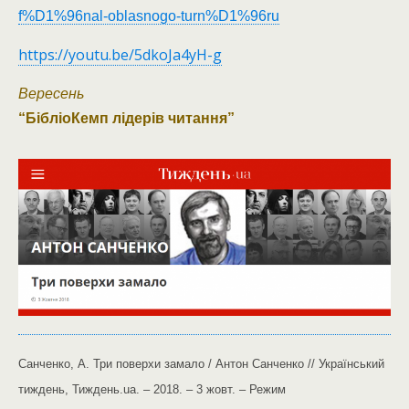
f%D1%96nal-oblasnogo-turn%D1%96ru
https://youtu.be/5dkoJa4yH-g
Вересень
“БібліоКемп лідерів читання”
Санченко, А. Три поверхи замало / Антон Санченко // Український
тиждень, Тиждень.ua. – 2018. – 3 жовт. – Режим