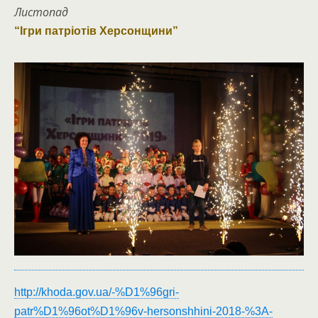
Листопад
“Ігри патріотів Херсонщини”
http://khoda.gov.ua/-%D1%96gri-
patr%D1%96ot%D1%96v-hersonshhini-2018-%3A-