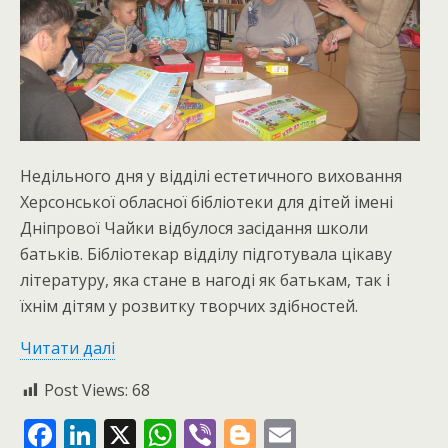
Недільного дня у відділі естетичного виховання
Херсонської обласної бібліотеки для дітей імені
Дніпрової Чайки відбулося засідання школи
батьків. Бібліотекар відділу підготувала цікаву
літературу, яка стане в нагоді як батькам, так і
їхнім дітям у розвитку творчих здібностей.
Читати далі
Post Views:
68
F
Li
X
W
Vi
Bl
E