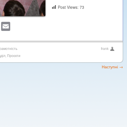
Post Views:
73
sApp
ber
Blogger
Email
рамотність
frank
діл
,
Проєкти
Наступні
→