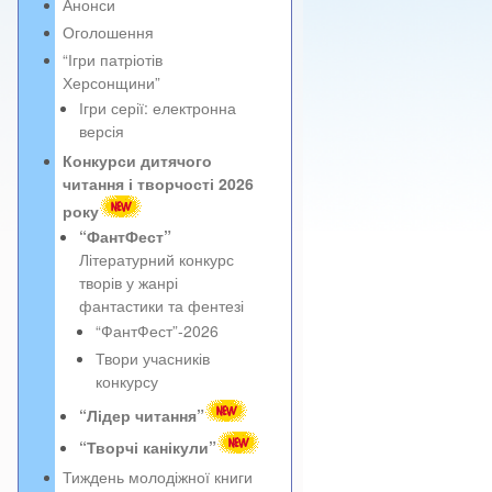
Анонси
Оголошення
“Ігри патріотів
Херсонщини”
Ігри серії: електронна
версія
Конкурси дитячого
читання і творчості 2026
року
“ФантФест”
Літературний конкурс
творів у жанрі
фантастики та фентезі
“ФантФест”-2026
Твори учасників
конкурсу
“Лідер читання”
“Творчі канікули”
Тиждень молодіжної книги