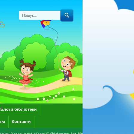
Блоги бібліотеки
кою
Контакти
кої обласної бібліотеки для дітей імені Дніпрової Чайки! Зверніть увагу