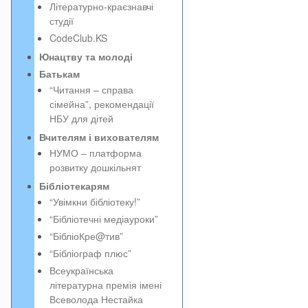
Літературно-краєзнавчі
студії
CodeClub.KS
Юнацтву та молоді
Батькам
“Читання – справа
сімейна”, рекомендації
НБУ для дітей
Вчителям і вихователям
НУМО – платформа
розвитку дошкільнят
Бібліотекарям
“Увімкни бібліотеку!”
“Бібліотечні медіауроки”
“БібліоКре@тив”
“Бібліограф плюс”
Всеукраїнська
літературна премія імені
Всеволода Нестайка