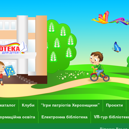
каталог
Клуби
“Ігри патріотів Херсонщини”
Проєкти
ормаційна освіта
Електронна бібліотека
VR-тур бібліоте
Вітаємо Вас на сайті Херсонсь