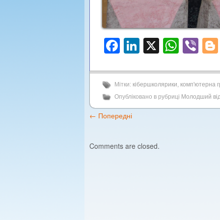
Facebook
LinkedIn
X
What
Vi
Мітки:
кібершколярики
,
комп'ютерна г
Опубліковано в рубриці
Молодший від
←
Попередні
Comments are closed.