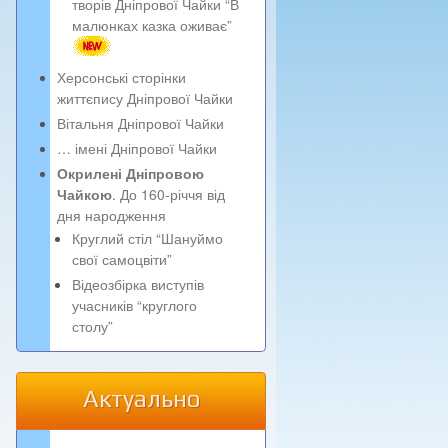
творів Дніпрової Чайки “В
малюнках казка оживає”
Херсонські сторінки
життєпису Дніпрової Чайки
Вітальня Дніпрової Чайки
… імені Дніпрової Чайки
Окрилені Дніпровою
Чайкою
. До 160-річчя від
дня народження
Круглий стіл “Шануймо
свої самоцвіти”
Відеозбірка виступів
учасників “круглого
столу”
Актуально