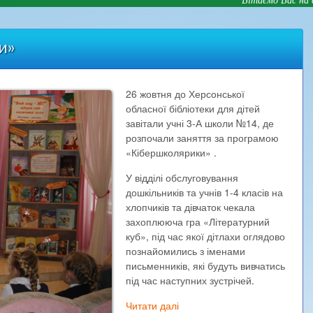
и»
26 жовтня до Херсонської
обласної бібліотеки для дітей
завітали учні 3-А школи №14, де
розпочали заняття за програмою
«Кібершколярики» .
У відділі обслуговування
дошкільників та учнів 1-4 класів на
хлопчиків та дівчаток чекала
захоплююча гра «Літературний
куб», під час якої дітлахи оглядово
познайомились з іменами
письменників, які будуть вивчатись
під час наступних зустрічей.
Читати далі