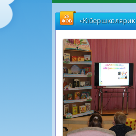
26
«Кібершколярик
ЖОВ