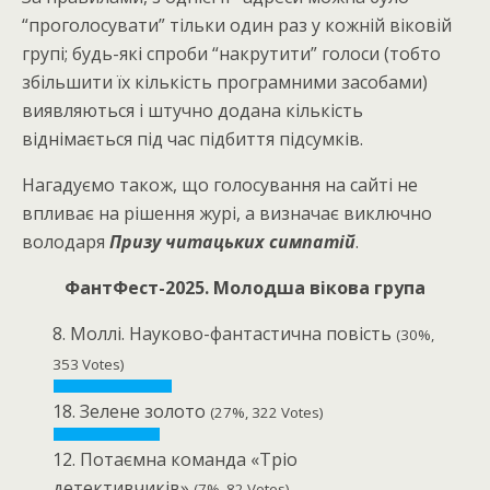
“проголосувати” тільки один раз у кожній віковій
групі; будь-які спроби “накрутити” голоси (тобто
збільшити їх кількість програмними засобами)
виявляються і штучно додана кількість
віднімається під час підбиття підсумків.
Нагадуємо також, що голосування на сайті не
впливає на рішення журі, а визначає виключно
володаря
Призу читацьких симпатій
.
ФантФест-2025. Молодша вікова група
8. Моллі. Науково-фантастична повість
(30%,
353 Votes)
18. Зелене золото
(27%, 322 Votes)
12. Потаємна команда «Тріо
детективчиків»
(7%, 82 Votes)