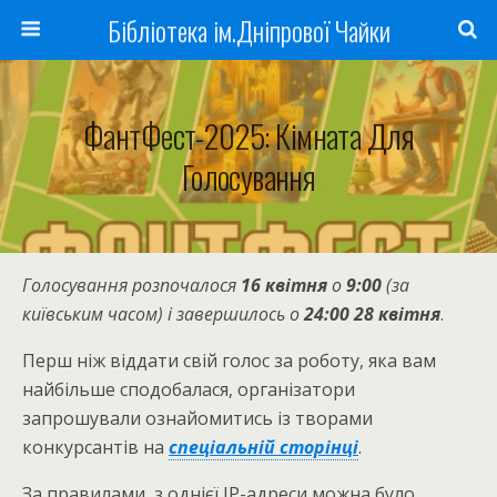
Бібліотека ім.Дніпрової Чайки
ФантФест-2025: Кімната Для
Голосування
Голосування розпочалося
16 квітня
о
9:00
(за
київським часом) і завершилось о
24:00
28 квітня
.
Перш ніж віддати свій голос за роботу, яка вам
найбільше сподобалася, організатори
запрошували ознайомитись із творами
конкурсантів на
спеціальній сторінці
.
За правилами, з однієї IP-адреси можна було