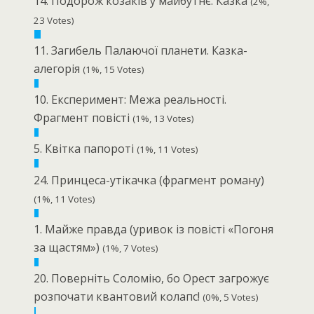
14. Подорож козаків у майбутнє. Казка
(2%,
23 Votes)
11. Загибель Палаючої планети. Казка-
алегорія
(1%, 15 Votes)
10. Експеримент: Межа реальності.
Фрагмент повісті
(1%, 13 Votes)
5. Квітка папороті
(1%, 11 Votes)
24. Принцеса-утікачка (фрагмент роману)
(1%, 11 Votes)
1. Майже правда (уривок із повісті «Погоня
за щастям»)
(1%, 7 Votes)
20. Поверніть Соломію, бо Орест загрожує
розпочати квантовий колапс!
(0%, 5 Votes)