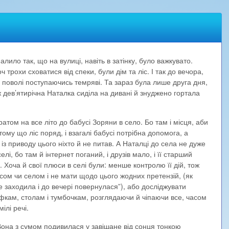
лило так, що на вулиці, навіть в затінку, було важкувато.
трохи сховатися від спеки, були дім та ліс. І так до вечора,
, поволі поступаючись темряві. Та зараз була лише друга дня,
 дев’ятирічна Наталка сиділа на дивані й знуджено гортала
братом на все літо до бабусі Зоряни в село. Бо там і місця, аби
 тому що ліс поряд, і взагалі бабусі потрібна допомога, а
 із приводу цього ніхто й не питав. А Наталці до села не дуже
лі, бо там й інтернет поганий, і друзів мало, і її старший
 Хоча й свої плюси в селі були: менше контролю її дій, тож
сом чи селом і не мати щодо цього жодних претензій, (як
е заходила і до вечері повернулася”), або досліджувати
фкам, столам і тумбочкам, розглядаючи й чіпаючи все, часом
ілі речі.
 Вона з сумом подивилася у завішане від сонця тонкою