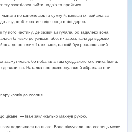
пеку захотілося вийти надвір та пройтися.
ї кімнати по капелюшок та сумку й, взявши їх, вийшла за
о лісу, щоб ховатися від сонця в тіні дерев.
 ту його частину, де зазвичай гуляла, бо задалеко вона
лася близько до узлісся, або, як зараз, ішла до відомих
йшла до невеликої галявини, на якій був розташований
а засмутилася, бо побачила там сусідського хлопчика Івана.
сто дражнився. Наталка вже розвернулася й зібралася піти
пару кроків до хлопця.
о цікаве. — Іван закликально махнув рукою.
мнівом подивилася на нього. Вона відчувала, що хлопець може