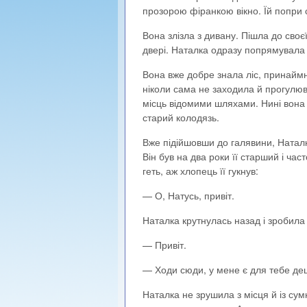
прозорою фіранкою вікно. Їй попри с
Вона злізла з дивану. Пішла до своє
двері. Наталка одразу попрямувала д
Вона вже добре знала ліс, принаймні
ніколи сама не заходила й прогулюва
місць відомими шляхами. Нині вона 
старий колодязь.
Вже підійшовши до галявини, Наталк
Він був на два роки її старший і ча
геть, аж хлопець її гукнув:
— О, Натусь, привіт.
Наталка крутнулась назад і зробила 
— Привіт.
— Ходи сюди, у мене є для тебе дещ
Наталка не зрушила з місця й із су