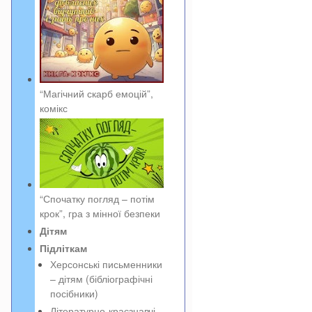
“Магічний скарб емоцій”,
комікс
“Спочатку погляд – потім
крок”, гра з мінної безпеки
Дітям
Підліткам
Херсонські письменники
– дітям (бібліографічні
посібники)
Літературно-краєзнавчі