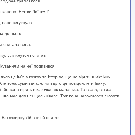
 подібне траплялося.
ю вкопана. Невже боїшся?
, вона вигукнула:
а до нього.
м спитала вона.
у, усміхнувся і спитав:
ікуванням на неї подивився.
чула це ім’я в казках та історіях, що не вірити в міфічну
ле вона сумнівалася, чи варто це повідомляти Івану.
, бо вона вірить в казочки, як маленька. Та все ж, він же
в, що має для неї щось цікаве. Тож вона наважилася сказати:
Він зазирнув їй в очі й спитав: