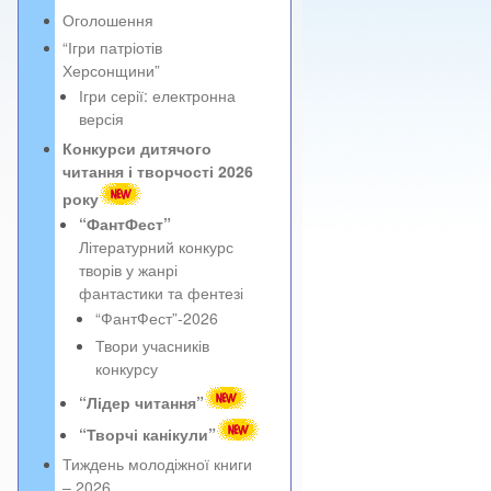
Оголошення
“Ігри патріотів
Херсонщини”
Ігри серії: електронна
версія
Конкурси дитячого
читання і творчості 2026
року
“ФантФест”
Літературний конкурс
творів у жанрі
фантастики та фентезі
“ФантФест”-2026
Твори учасників
конкурсу
“Лідер читання”
“Творчі канікули”
Тиждень молодіжної книги
– 2026