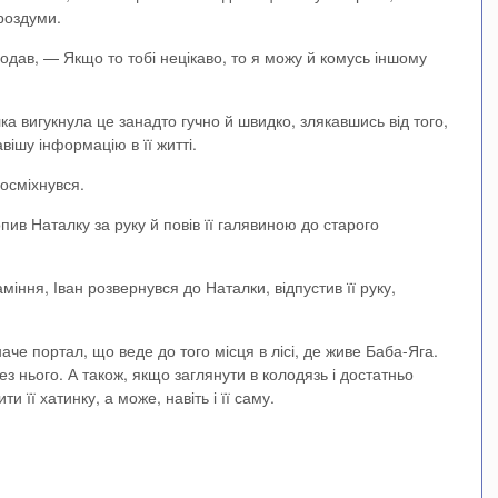
роздуми.
одав, — Якщо то тобі нецікаво, то я можу й комусь іншому
ка вигукнула це занадто гучно й швидко, злякавшись від того,
ішу інформацію в її житті.
посміхнувся.
ив Наталку за руку й повів її галявиною до старого
іння, Іван розвернувся до Наталки, відпустив її руку,
наче портал, що веде до того місця в лісі, де живе Баба-Яга.
з нього. А також, якщо заглянути в колодязь і достатньо
 її хатинку, а може, навіть і її саму.