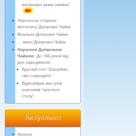
малюнках казка оживає”
Херсонські сторінки
життєпису Дніпрової Чайки
Вітальня Дніпрової Чайки
… імені Дніпрової Чайки
Окрилені Дніпровою
Чайкою
. До 160-річчя від
дня народження
Круглий стіл “Шануймо
свої самоцвіти”
Відеозбірка виступів
учасників “круглого
столу”
Актуально
Анонси