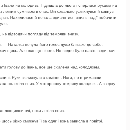
з Івана на колодязь. Підійшла до нього і сперлася руками на
з легким сумнівом в очах. Він схвально усміхнувся й кивнув.
язя. Нахилилася й почала вдивлятися вниз в надії побачити
уло.
 не відводячи погляду від темряви внизу.
. — Наталка почула його голос дуже близько до себе.
оч щось. Але все ще нічого. Не видно було навіть води, хоч
и голову до Івана, все ще схилена над колодязем.
 спині. Руки зіслизнули з каміння. Ноги, не втримавши
аталка полетіла вниз. У моторошну темряву колодязя. А зверху
аплющивши очі, поки летіла вниз.
щось різко смикнув її за одяг і вона зависла в повітрі.