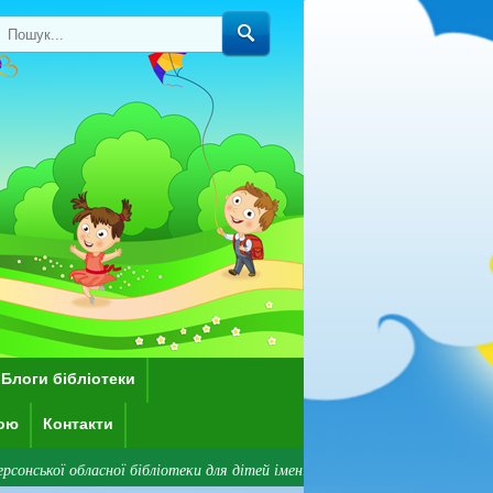
Блоги бібліотеки
кою
Контакти
асної бібліотеки для дітей імені Дніпрової Чайки! Зверніть увагу: нараз