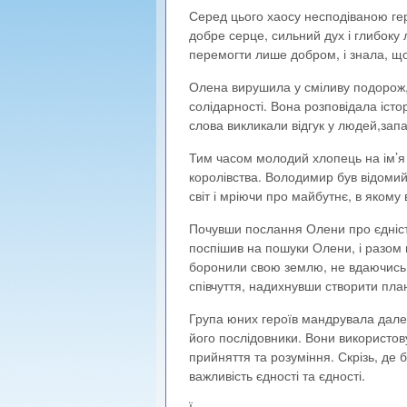
Серед цього хаосу несподіваною ге
добре серце, сильний дух і глибоку
перемогти лише добром, і знала, що
Олена вирушила у сміливу подорож,
солідарності. Вона розповідала істор
слова викликали відгук у людей,запа
Тим часом молодий хлопець на ім’я
королівства. Володимир був відомий
світ і мріючи про майбутнє, в якому 
Почувши послання Олени про єдність
поспішив на пошуки Олени, і разом 
боронили свою землю, не вдаючись 
співчуття, надихнувши створити план
Група юних героїв мандрувала дале
його послідовники. Вони використов
прийняття та розуміння. Скрізь, де
важливість єдності та єдності.