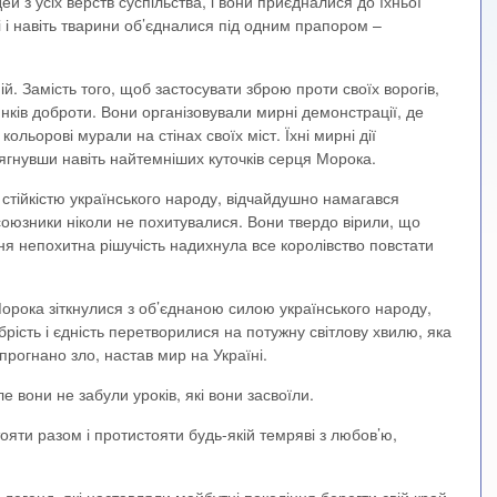
 з усіх верств суспільства, і вони приєдналися до їхньої
ві і навіть тварини об’єдналися під одним прапором –
ій. Замість того, щоб застосувати зброю проти своїх ворогів,
инків доброти. Вони організовували мирні демонстрації, де
кольорові мурали на стінах своїх міст. Їхні мирні дії
ягнувши навіть найтемніших куточків серця Морока.
стійкістю українського народу, відчайдушно намагався
 союзники ніколи не похитувалися. Вони твердо вірили, що
ня непохитна рішучість надихнула все королівство повстати
Морока зіткнулися з об’єднаною силою українського народу,
рість і єдність перетворилися на потужну світлову хвилю, яка
рогнано зло, настав мир на Україні.
е вони не забули уроків, які вони засвоїли.
ояти разом і протистояти будь-якій темряві з любов’ю,