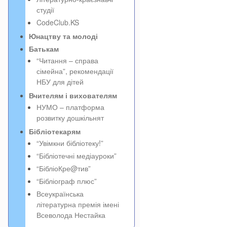
студії
CodeClub.KS
Юнацтву та молоді
Батькам
“Читання – справа
сімейна”, рекомендації
НБУ для дітей
Вчителям і вихователям
НУМО – платформа
розвитку дошкільнят
Бібліотекарям
“Увімкни бібліотеку!”
“Бібліотечні медіауроки”
“БібліоКре@тив”
“Бібліограф плюс”
Всеукраїнська
літературна премія імені
Всеволода Нестайка