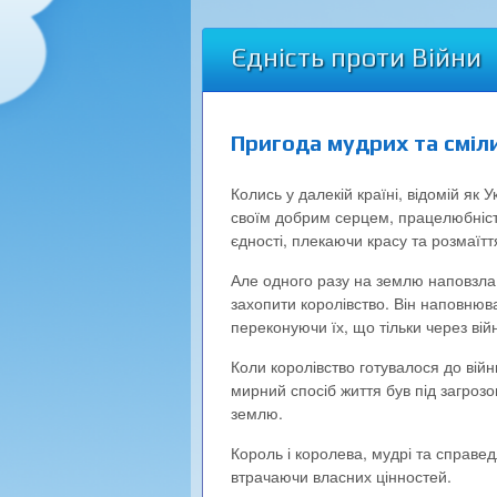
Єдність проти Війни
Пригода мудрих та сміл
Колись у далекій країні, відомій як 
своїм добрим серцем, працелюбніст
єдності, плекаючи красу та розмаїтт
Але одного разу на землю наповзла 
захопити королівство. Він наповнюва
переконуючи їх, що тільки через ві
Коли королівство готувалося до війн
мирний спосіб життя був під загрозо
землю.
Король і королева, мудрі та справед
втрачаючи власних цінностей.