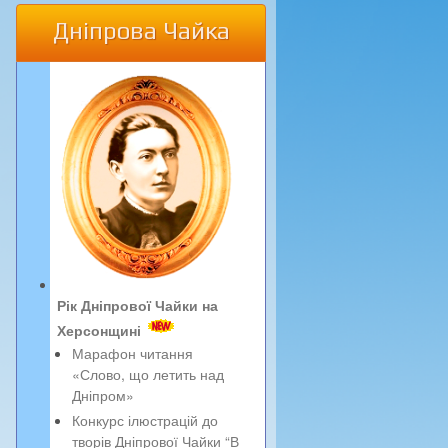
Дніпрова Чайка
Рік Дніпрової Чайки на
Херсонщині
Марафон читання
«Слово, що летить над
Дніпром»
Конкурс ілюстрацій до
творів Дніпрової Чайки “В