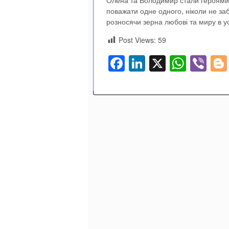
Олена та Володимир стали героями л
поважати одне одного, ніколи не за
розносячи зерна любові та миру в усі 
Post Views:
59
Facebook
LinkedIn
X
What
Vi