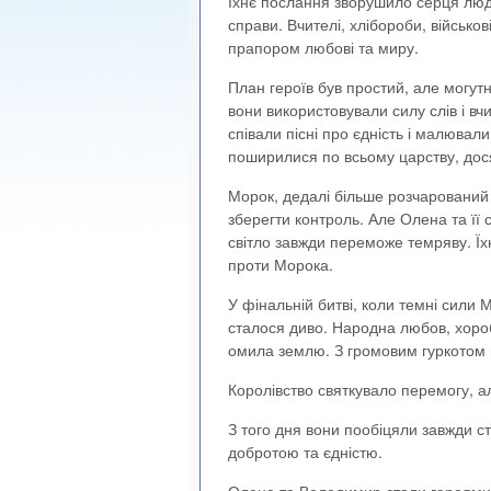
Їхнє послання зворушило серця людей
справи. Вчителі, хлібороби, військо
прапором любові та миру.
План героїв був простий, але могутн
вони використовували силу слів і вч
співали пісні про єдність і малювали 
поширилися по всьому царству, дос
Морок, дедалі більше розчарований 
зберегти контроль. Але Олена та її
світло завжди переможе темряву. Їх
проти Морока.
У фінальній битві, коли темні сили 
сталося диво. Народна любов, хороб
омила землю. З громовим гуркотом п
Королівство святкувало перемогу, ал
З того дня вони пообіцяли завжди ст
добротою та єдністю.