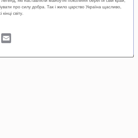
егенд, які наставляли майбутні покоління берегти свій край,
бувати про силу добра. Так і жило царство Україна щасливо,
кінці світу.
sApp
ber
Blogger
Email