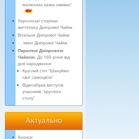
малюнках казка оживає”
Херсонські сторінки
життєпису Дніпрової Чайки
Вітальня Дніпрової Чайки
… імені Дніпрової Чайки
Окрилені Дніпровою
Чайкою
. До 160-річчя від
дня народження
Круглий стіл “Шануймо
свої самоцвіти”
Відеозбірка виступів
учасників “круглого
столу”
Актуально
Анонси