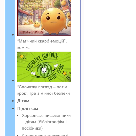
“Магічний скарб емоцій”,
комікс
“Спочатку погляд – потім
крок”, гра з мінної безпеки
Дітям
Підліткам
Херсонські письменники
– дітям (бібліографічні
посібники)
Літературно-краєзнавчі