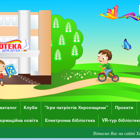
каталог
Клуби
“Ігри патріотів Херсонщини”
Проєкти
ормаційна освіта
Електронна бібліотека
VR-тур бібліоте
Вітаємо Вас на сайті Херсонської обл