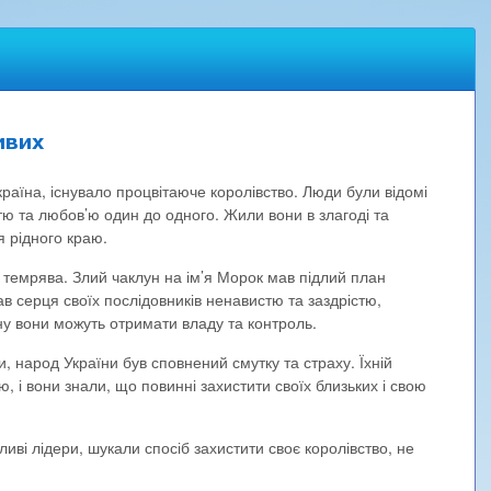
ивих
Україна, існувало процвітаюче королівство. Люди були відомі
ю та любов’ю один до одного. Жили вони в злагоді та
я рідного краю.
темрява. Злий чаклун на ім’я Морок мав підлий план
в серця своїх послідовників ненавистю та заздрістю,
йну вони можуть отримати владу та контроль.
и, народ України був сповнений смутку та страху. Їхній
ю, і вони знали, що повинні захистити своїх близьких і свою
ливі лідери, шукали спосіб захистити своє королівство, не