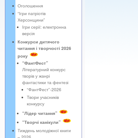
Оголошення
“Ігри патріотів
Херсонщини”
Ігри серії: електронна
версія
Конкурси дитячого
читання і творчості 2026
року
“ФантФест”
Літературний конкурс
творів у жанрі
фантастики та фентезі
“ФантФест”-2026
Твори учасників
конкурсу
“Лідер читання”
“Творчі канікули”
Тиждень молодіжної книги
– 2026