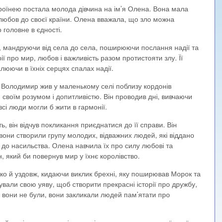
роїнею постала молода дівчина на ім’я Олена. Вона мала
 любов до своєї країни. Олена вважала, що зло можна
 головне в єдності.
 мандруючи від села до села, поширюючи послання надії та
ії про мир, любов і важливість разом протистояти злу. Її
люючи в їхніх серцях спалах надії.
 Володимир жив у маленькому селі поблизу кордонів
 своїм розумом і допитливістю. Він проводив дні, вивчаючи
всі люди могли б жити в гармонії.
, він відчув покликання приєднатися до її справи. Він
вони створили групу молодих, відважних людей, які віддано
до насильства. Олена навчила їх про силу любові та
, який би повернув мир у їхнє королівство.
ко й уздовж, кидаючи виклик брехні, яку поширював Морок та
ували свою уяву, щоб створити прекрасні історії про дружбу,
 б вони не були, вони закликали людей пам’ятати про