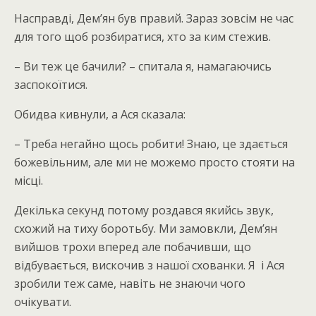
Насправді, Дем’ян був правий. Зараз зовсім не час
для того щоб розбиратися, хто за ким стежив.
– Ви теж це бачили? – спитала я, намагаючись
заспокоїтися.
Обидва кивнули, а Ася сказала:
– Треба негайно щось робити! Знаю, це здається
божевільним, але ми не можемо просто стояти на
місці.
Декілька секунд потому роздався якийсь звук,
схожий на тиху боротьбу. Ми замовкли, Дем’ян
вийшов трохи вперед але побачивши, що
відбувається, вискочив з нашої схованки. Я і Ася
зробили теж саме, навіть не знаючи чого
очікувати.