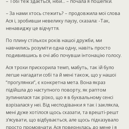
– Тобі теж здається, ніби… – почала я пошепки.
– За нами хтось стежить? – продовжила мої слова
Ася і, зробивши невелику паузу, сказала: -Так,
ненавиджу це відчуття.
По плину стількох років нашої дружби, ми
навчились розуміти одна одну, навіть просто
подивившись в очі або почувши інтонацію голосу.
Ася трохи прискорила темп, мабуть, так їй було
легше нагадати собі та й мені також, що у нашої
“прогулянки”, є конкретна мета. Вона якраз
підійшла до наступного поворту, як раптом
зупинилася так різко, що я в буквальному сенсі
взрізалася у неї. Від несподіванки я так і заклякла,
мені дуже хотілося щось сказати, та врешті-решт
з’ясувати, що відбувається, але щось підказувало
просто промовчати. Ася повернулась до мене і я