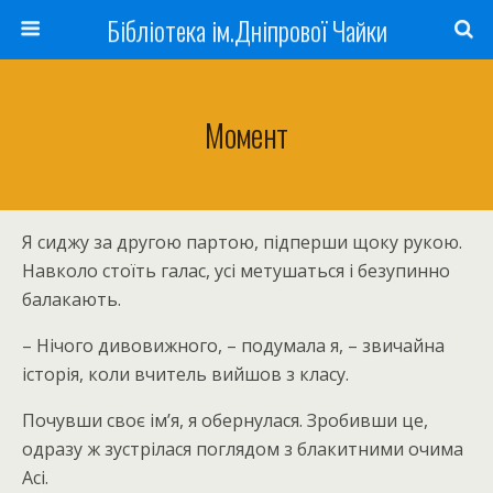
Бібліотека ім.Дніпрової Чайки
Момент
Я сиджу за другою партою, підперши щоку рукою.
Навколо стоїть галас, усі метушаться і безупинно
балакають.
– Нічого дивовижного, – подумала я, – звичайна
історія, коли вчитель вийшов з класу.
Почувши своє ім’я, я обернулася. Зробивши це,
одразу ж зустрілася поглядом з блакитними очима
Асі.