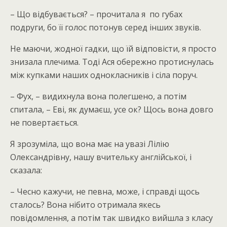
– Що відбувається? – прочитала я по губах
подруги, бо її голос потонув серед інших звуків.
Не маючи, жодної гадки, що їй відповісти, я просто
знизала плечима. Тоді Ася обережно протиснулась
між купками наших однокласників і сіла поруч.
– Фух, – видихнула вона полегшено, а потім
спитала, – Еві, як думаєш, усе ок? Щось вона довго
не повертається.
Я зрозуміла, що вона має на увазі Лілію
Олександрівну, нашу вчительку англійської, і
сказала:
– Чесно кажучи, не певна, може, і справді щось
сталось? Вона нібито отримала якесь
повідомлення, а потім так швидко вийшла з класу