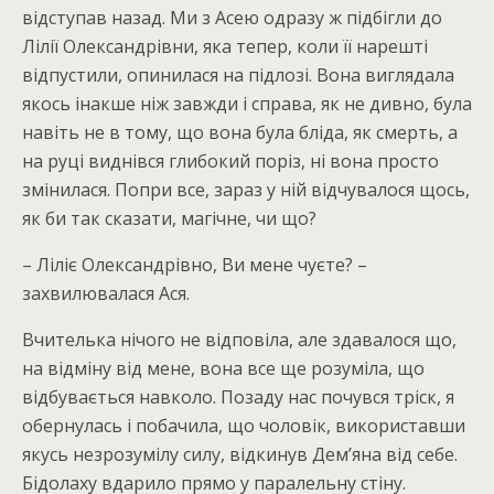
відступав назад. Ми з Асею одразу ж підбігли до
Лілії Олександрівни, яка тепер, коли її нарешті
відпустили, опинилася на підлозі. Вона виглядала
якось інакше ніж завжди і справа, як не дивно, була
навіть не в тому, що вона була бліда, як смерть, а
на руці виднівся глибокий поріз, ні вона просто
змінилася. Попри все, зараз у ній відчувалося щось,
як би так сказати, магічне, чи що?
– Ліліє Олександрівно, Ви мене чуєте? –
захвилювалася Ася.
Вчителька нічого не відповіла, але здавалося що,
на відміну від мене, вона все ще розуміла, що
відбувається навколо. Позаду нас почувся тріск, я
обернулась і побачила, що чоловік, використавши
якусь незрозумілу силу, відкинув Дем’яна від себе.
Бідолаху вдарило прямо у паралельну стіну.