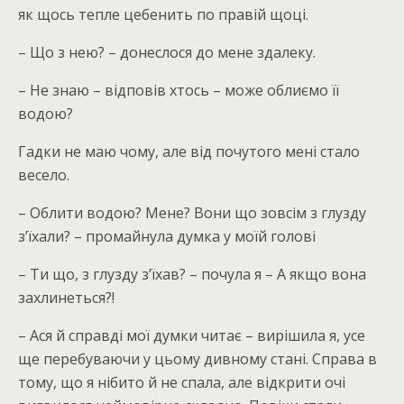
як щось тепле цебенить по правій щоці.
– Що з нею? – донеслося до мене здалеку.
– Не знаю – відповів хтось – може облиємо її
водою?
Гадки не маю чому, але від почутого мені стало
весело.
– Облити водою? Мене? Вони що зовсім з глузду
з’їхали? – промайнула думка у моїй голові
– Ти що, з глузду з’їхав? – почула я – А якщо вона
захлинеться?!
– Ася й справді мої думки читає – вирішила я, усе
ще перебуваючи у цьому дивному стані. Справа в
тому, що я нібито й не спала, але відкрити очі