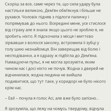
Скоріш за все, саме через те, що сила удару була
настільки великою, Дем’ян обм’якнув і більше не
рухався. Чоловік підняв з підлоги паличку і
попрямував до нього. Всередині мене, усе стислося
від страху але я знала: якщо цього не зроблю я, не
зробить ніхто. Я підскочила з місця і миттєво
зірвавши з волосся заколку, встромила її зубці у
голу шию незнайомця. Він заверещав від болю і
несподіванки, а я одразу ж підбігла до Дем’яна.
Намацуючи пульс, я не могла зрозуміти, яким
чином нас і досі ніхто не почув. Жодна з дверей не
відчинилася, жодна людина не вийшла
подивитися, що тут таке, у коридорі не було нікого
крім нас.
– Еві! – почула я голос Асі, але вже було запізно…
Я зрозуміла, що лежу на чомусь твердому, відчула