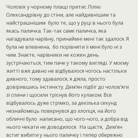
Чоловік у чорному плащі притис Лілію
Олександрівну до стіни, але найдивнішим та
найстрашнішим було те, що у руці в нього була
якась паличка. Так-так саме паличка, яка
нагадувала чарівну, принаймні мені так здалося. Я
була не впевнена, бо порівняти її мені було ні з
чим. Знаєте, чарівники не кожен день
зустрічаються, тим паче у такому вигляді. У моєму
житті вже давно не відбувалося чогось настільки
дивного, тому здавалося, я діяла, просто
довірившись інстинкту. Дем’ян підбіг до чолов’яги
зі спини і щосили тріснув його кулаком. Все
відбувалось дуже стрімко, за декілька секунд
незнайомець повернувся до хлопця, на його
обличчі було написано, що чого-чого, а добра від
нього чекати не доводилося. На щастя, Дем’ян
встиг вибити у нього паличку і тепер обережно