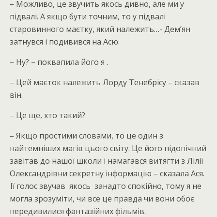
– Можливо, це звучить якось дивно, але ми у
підвалі. А якщо бути точним, то у підвалі
старовинного маєтку, який належить…- Дем’ян
затнувся і подивився на Асю.
– Ну? – поквапила його я .
– Цей маєток належить Лорду Тенебрісу – сказав
він.
– Це ще, хто такий?
– Якщо простими словами, то це один з
найтемніших магів цього світу. Це його підопічний
завітав до нашої школи і намагався витягти з Лілії
Олександрівни секретну інформацію – сказала Ася.
Її голос звучав якось занадто спокійно, тому я не
могла зрозуміти, чи все це правда чи вони обоє
передивилися фантазійних фільмів.