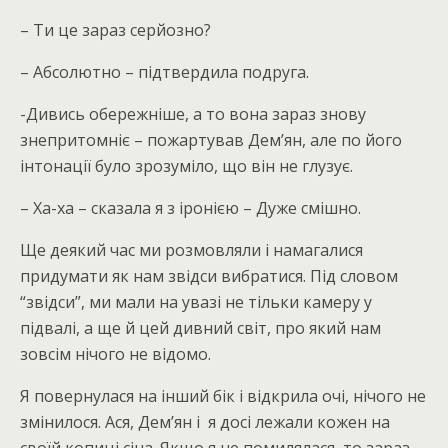
– Ти це зараз серйозно?
– Абсолютно – підтвердила подруга.
-Дивись обережніше, а то вона зараз знову
знепритомніє – пожартував Дем’ян, але по його
інтонації було зрозуміло, що він не глузує.
– Ха-ха – сказала я з іронією – Дуже смішно.
Ще деякий час ми розмовляли і намагалися
придумати як нам звідси вибратися. Під словом
“звідси”, ми мали на увазі не тільки камеру у
підвалі, а ще й цей дивний світ, про який нам
зовсім нічого не відомо.
Я повернулася на інший бік і відкрила очі, нічого не
змінилося. Ася, Дем’ян і я досі лежали кожен на