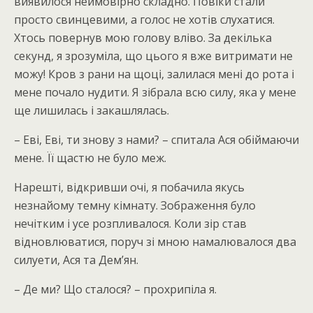
виявилося неймовірно складно. Повіки стали
просто свинцевими, а голос не хотів слухатися.
Хтось повернув мою голову вліво. За декілька
секунд, я зрозуміла, що цього я вже витримати не
можу! Кров з рани на щоці, залилася мені до рота і
мене почало нудити. Я зібрала всю силу, яка у мене
ще лишилась і закашлялась.
– Еві, Еві, ти знову з нами? – спитала Ася обіймаючи
мене. Її щастю не було меж.
Нарешті, відкривши очі, я побачила якусь
незнайому темну кімнату. Зображення було
нечітким і усе розпливалося. Коли зір став
відновлюватися, поруч зі мною намалювалося два
силуети, Ася та Дем’ян.
– Де ми? Що сталося? – прохрипіла я.