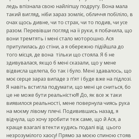
ледь впізнала свою найліпшу подругу. Вона мала
такий вигляд, ніби зараз зомліє, обличчя побіліло, в
очах щось дивне, чи то страх, чи то подив, чи усе
разом. Перевівши погляд на її руки, я побачила, що
вони тремтять і мені стало моторошно. Ася
притулилась до стіни, а я обережно підійшла до
того місця, де вона тільки що стояла. Я б не
здивувалася, якщо б мені сказали, що у мене
відвисла щелепа, бо так і було. Мені здавалось, що
моє серце зараз випаде з п’ят і буде вже на підлозі.
Я навіть встигла подумати, що мені це сниться, бо
це не може бути реальністю!!! До, як все ж таки
виявилося реальності, мене повернула чиясь рука
на моєму лівому плечі. Подивившись назад, я
відчула, що хочу зробити теж саме, що й Ася, а
краще взагалі втекти кудись подалі від цього
незрозумілого хаосу! Прямо за моєю спиною стояв