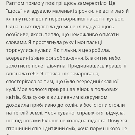
Раптом прямо у повітрі щось замерехтіло. Це
“щось” нагадувало маленькі зірочки, не встигла я й
кліпнути, як вони перетворилися на сотні кульок.
Одна з них підлетіла до мене і я відчула щось
особливе, якесь тепло, що неможливо описати
словами. Я простягнула руку і мої пальці
торкнулись кульки. Як тільки, я це зробила,
всередині з’явилося зображення. Блакитне небо,
золотисте поле і дівчина. Придивившись краще, я
впізнала себе. Я стояла і як зачарована,
спостерігала за тим, що було всередині скляної
кулі. Моє волосся прикрашав вінок з польових
квітів, біла сукня з вишиваним візерунком
доходила приблизно до колін, а босі стопи стояли
на теплій землі. Неочікувано, справжня я відчула,
що під ногами більше не холодна підлога. Почувся
пташиний спів і дитячий сміх, хоча поруч нікого не