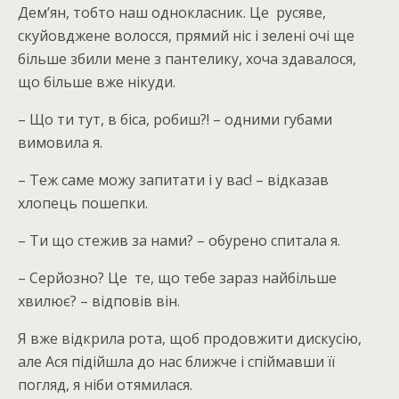
Дем’ян, тобто наш однокласник. Це русяве,
скуйовджене волосся, прямий ніс і зелені очі ще
більше збили мене з пантелику, хоча здавалося,
що більше вже нікуди.
– Що ти тут, в біса, робиш?! – одними губами
вимовила я.
– Теж саме можу запитати і у вас! – відказав
хлопець пошепки.
– Ти що стежив за нами? – обурено спитала я.
– Серйозно? Це те, що тебе зараз найбільше
хвилює? – відповів він.
Я вже відкрила рота, щоб продовжити дискусію,
але Ася підійшла до нас ближче і спіймавши її
погляд, я ніби отямилася.