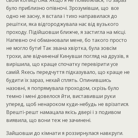
своїй копиці сіна. Якщо я не помилялася, то зараз
було приблизно опівночі. Зрозумівши, що все
одно не засну, я встала і тихо направилася до
решітки, яка відгороджувала нас від вузького
проходу. Підійшовши ближче, я застигла на місці.
Напевно очі обманювали мене, бо такого просто
не могло бути! Так звана хвіртка, була зовсім
трохи, але відчинена! Кинувши погляд на друзів, я
вирішила, що краще спочатку перевірити усе
самій. Якесь передчуття підказувало, що краще не
будити їх зараз, нехай сплять. Опинившись
назовні, я попрямувала проходом, скрізь було
темно і мені довелося йти, виставивши руки
уперед, щоб ненароком куди-небудь не врізатися.
Врешті-решт намацала якісь двері і з подивом
виявила, що вони теж не зачинені.
Зайшовши до кімнати я роззирнулася навкруги.