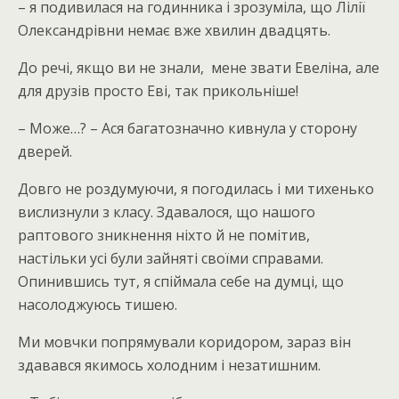
– я подивилася на годинника і зрозуміла, що Лілії
Олександрівни немає вже хвилин двадцять.
До речі, якщо ви не знали, мене звати Евеліна, але
для друзів просто Еві, так прикольніше!
– Може…? – Ася багатозначно кивнула у сторону
дверей.
Довго не роздумуючи, я погодилась і ми тихенько
вислизнули з класу. Здавалося, що нашого
раптового зникнення ніхто й не помітив,
настільки усі були зайняті своїми справами.
Опинившись тут, я спіймала себе на думці, що
насолоджуюсь тишею.
Ми мовчки попрямували коридором, зараз він
здавався якимось холодним і незатишним.