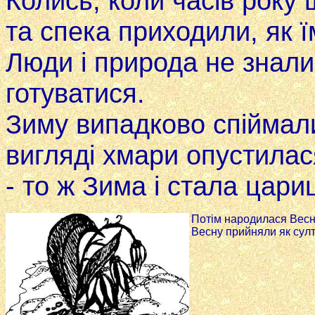
Колись, коли часів року 
та спека приходили, як 
Люди i приро­да не знали
готуватися.
Зиму випадково спіймали
вигляді хмари опустилася
- то ж Зима i стала цари
Потім народилася Весна
Весну прийняли як сул