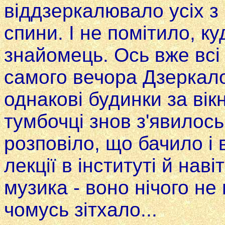
віддзеркалювало ycix з г
спини. I не помітило, к
знайомець. Ось вже вci 
самого вечора Дзерка­л
однакові будинки за вік
тумбочці знов з'явилось
розповіло, що бачило i
лекції в інституті й нав
музика - воно нічого не 
чомусь зітхало...