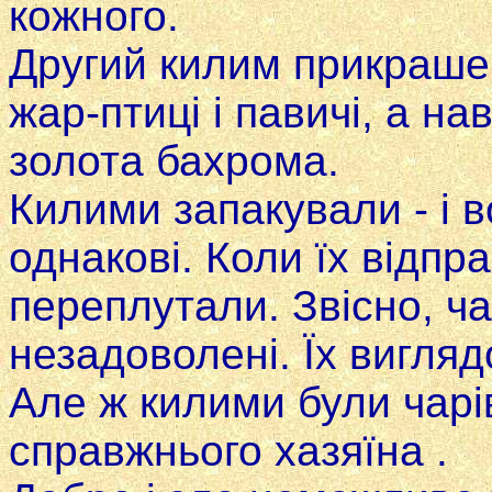
кожного.
Другий килим прикрашен
жар-птиці i павичі, а на
золота бахрома.
Килими запакували - i 
однакові. Коли їх відп
переплутали. Звісно, ч
незадоволені. Їх вигляд
Але ж килими були чарів
справжнього хазяїна .