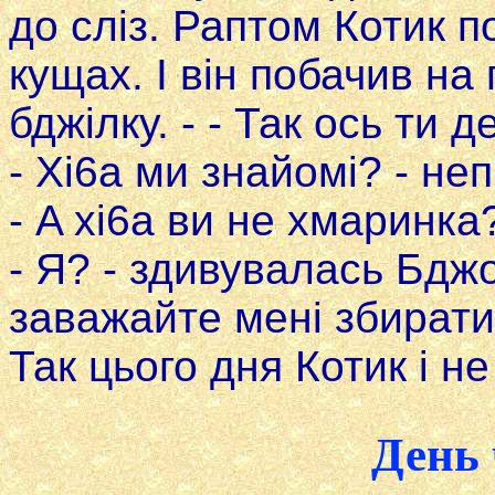
до сліз. Раптом Котик п
кущах. I він побачив на
бджілку. - - Так ось ти д
- Xi6a ми знайомі? - не
- A xi6a ви не хмаринка
- Я? - здивувалась Бджол
заважайте мені збирати
Так цього дня Котик i не
День 