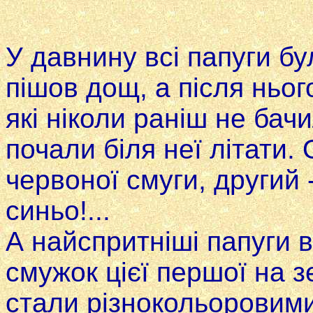
У давнину вci папуги бу
пішов дощ, а після ньог
які ніколи раніш не бач
почали біля неї літати.
червоної смуги, другий -
синьо!...
А найспритніші папуги в
смужок цієї першої на зе
стали різнокольоровими