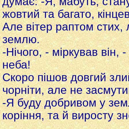
думає: -Я, мабуть, стану
жовтий та багато, кінце
Але вітер раптом стих,
землю.
-Нічого, - міркував він, 
неба!
Скоро пішов довгий зли
чорніти, але не засмути
-Я буду добривом у зем
коріння, та й виросту зн