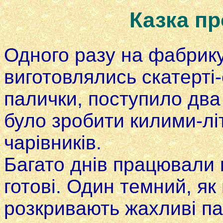
Казка пр
Одного разу на фабрику
виготовлялись скатерті-
палички, поступило два
було зробити килими-літ
чарівників.
Багато днів працювали 
готові. Один темний, як
розкривають жахливі пащ