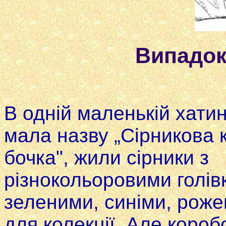
Випадок
В одній маленькій хатин
мала назву „Сірникова 
бочка", жили сірники з
різнокольоровими голів
зеленими, синіми, роже
для колекції. Але коробо