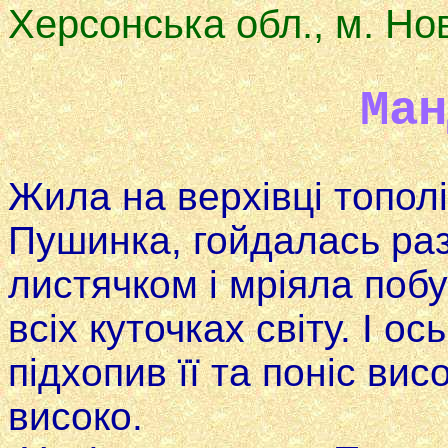
Херсонська обл., м. Но
Ман
Жила на верхівці тополі
Пушинка, гойдалась раз
листячком i мріяла побу
всіх куточках світу. І ось
підхопив її та поніс вис
високо.