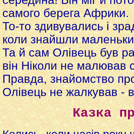
самого берега Африки.
То-то здивувались i зра
коли знайшли маленький
Та й сам Олівець був р
він Ніколи не малював 
Правда, знайомство пр
Олівець не жалкував - в
Казка п