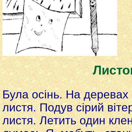
Листо
Була осінь. На дере­вах
листя. Подув сірий вітер
листя. Летить один кле