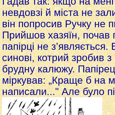
Гадав так: якщо на мені
невдовзі й міста не зал
він попросив Ручку не п
Прийшов хазяїн, почав 
папірці не з’являється.
синові, котрий зробив з
брудну калюжу. Папірець
міркував: „Краще б на 
написали..." Але було пі