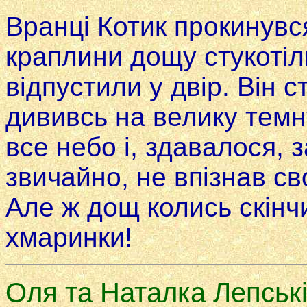
Вранці Котик прокинувся
краплини дощу стукотіли
відпустили у двір. Він с
дививсь на велику темн
все небо i, здавалося, з
звичайно, не впізнав сво
Але ж дощ колись скінчит
хмаринки!
Оля та Наталка Лепські,