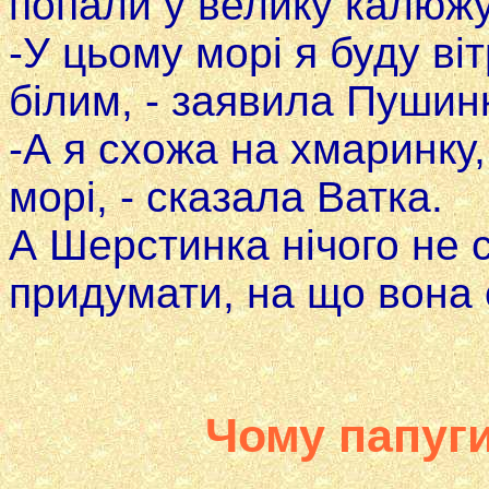
попали у велику калюжу
-У цьому мopi я буду ві
білим, - заявила Пушин
-А я схожа на хмаринку,
мopi, - сказала Ватка.
А Шерстинка нічого не 
придумати, на що вона 
Чому папуги