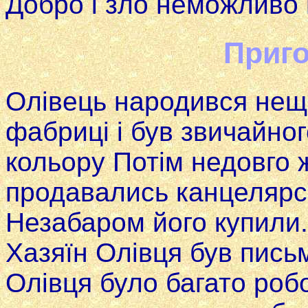
Добро i зло неможливо 
Приго
Олівець народився нещ
фабриці i був звичайно
кольору Потім недовго ж
продавались канцелярсь
Незабаром його купили.
Хазяїн Олівця був письм
Олівця було багато роб