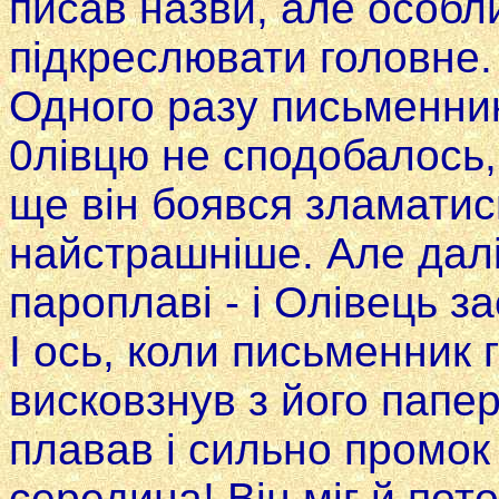
писав назви, але особ
підкреслювати головне.
Одного разу письменни
0лівцю не сподобалось,
ще він боявся зламатис
найстрашніше. Але дал
пароплаві - i Олівець за
І ось, коли письменник 
висковзнув з його папер
плавав i сильно промок 
середи­на! Він міг й по