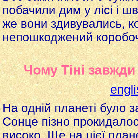
побачили дим у лісі i ш
же вони здивувались, к
непошкоджений коробочо
Чому Тіні завжди
engli
На одній планеті було 
Сонце пізно прокидалось
високо. Ще на цієї план