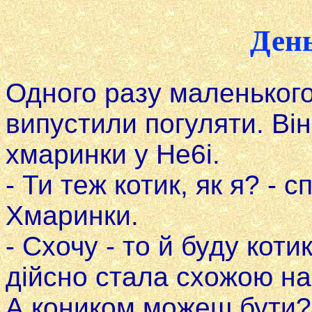
Ден
Одного разу маленького
випустили погуляти. Він
хмаринки у He6i.
- Ти теж котик, як я? - 
Хмаринки.
- Схочу - то й буду коти
дійсно стала схожою на
А коником можеш бути?