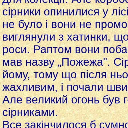
сірники опинилися у ліс
не було i вони не промок
виглянули з хатинки, що
роси. Раптом вони поба
мав назву „Пожежа". Сі
йому, тому що після ньо
жахливим, i почали шви
Але великий огонь був 
сірниками.
Все закінчилося б сумн