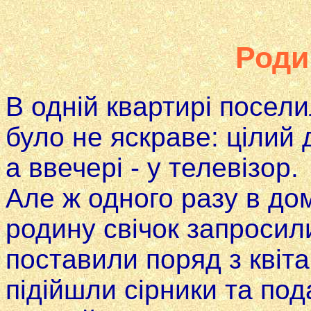
Роди
В одній квартирі посели
було не яскраве: цілий 
а ввечері - у телевізор.
Але ж одного разу в дом
родину свічок запро­сил
поставили поряд з квіт
підійшли сірники та по