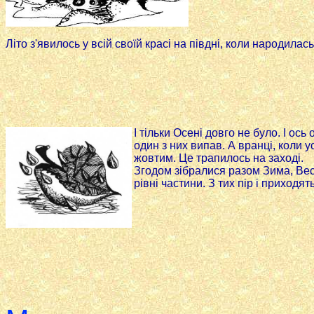
Літо з'явилось у всій своїй кpaci на півдні, коли народилас
I тільки Осені довго не було. I ось
один з них випав. А вранці, коли 
жовтим. Це трапилось на заході.
Згодом зібралися разом Зима, Весн
рівні частини. З тих пір i приходят