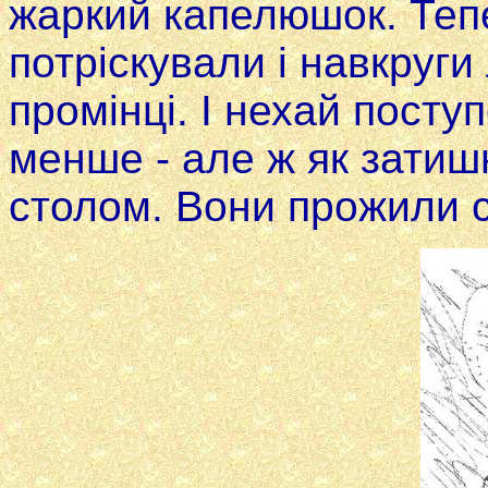
жаркий капелюшок. Тепе
потріскували i навкруги
промінці. І нехай посту
менше - але ж як затиш
столом. Вони прожили с