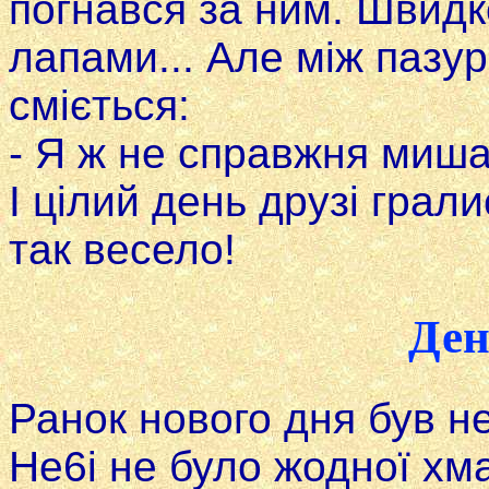
погнався за ним. Швидк
лапами... Але між пазу
сміється:
- Я ж не справжня миша
I цілий день друзі грал
так весело!
Ден
Ранок нового дня був н
He6i не було жодної хм