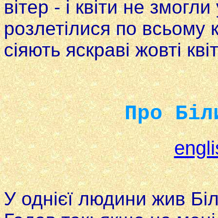
вітер - i квіти не змогл
розлетілися по всьому к
сіяють яскраві жовті кві
Про Біл
engli
У однієї людини жив Біли