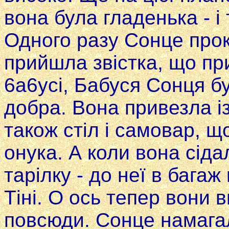
вона була гладенька - i 
Одного разу Сонце про
прийшла звістка, що пр
6a6yci, Бабуся Сонця б
добра. Вона привезла із
також стіл i самовар, 
онука. А коли вона сід
тарілку - до неї в ба­га
Тіні. О ось тепер вони 
повсюди. Сонце намагал