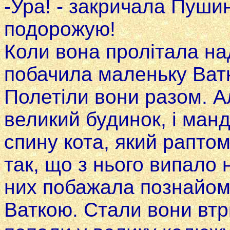
-Ура! - закричала Пушин
подорожую!
Коли вона пролітала на
побачила маленьку Ватк
Полетіли вони разом. Ал
великий будинок, i ман
спину кота, який раптом
так, що з нього випало
них побажала познайом
Ваткою. Стали вони вт