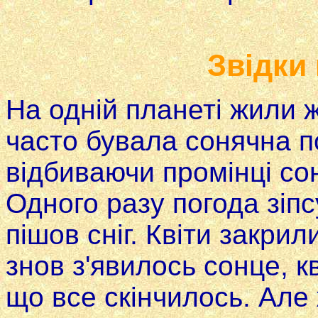
Звідки 
На одній планеті жили ж
часто бувала сонячна пог
відбиваючи промінці со
Одного разу погода зіп
пішов сніг. Квіти закрил
знов з'явилось сонце, к
що все скінчилось. Але