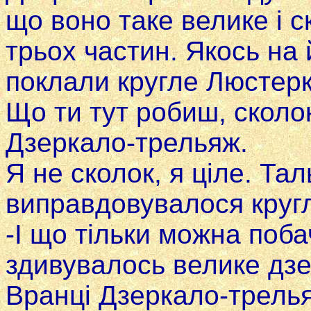
що воно таке велике i с
трьох частин. Якось на 
поклали кругле Люстерк
Що ти тут робиш, сколо
Дзеркало-трельяж.
Я не сколок, я ціле. Тал
виправдовувалося круг
-І що тільки можна побач
здивувалось велике дзе
Вранці Дзеркало-трелья